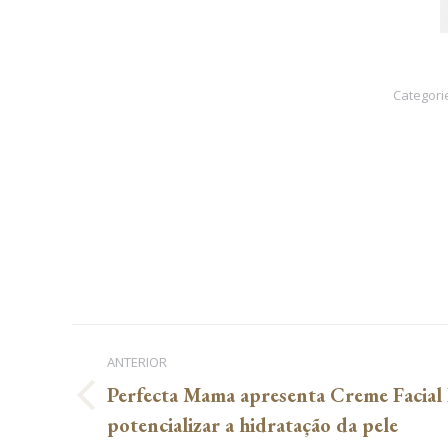
Categori
Navegação
ANTERIOR
de
Perfecta Mama apresenta Creme Facial
Post
post:
potencializar a hidratação da pele
anterior: