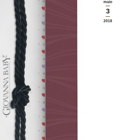
maio
3
2018