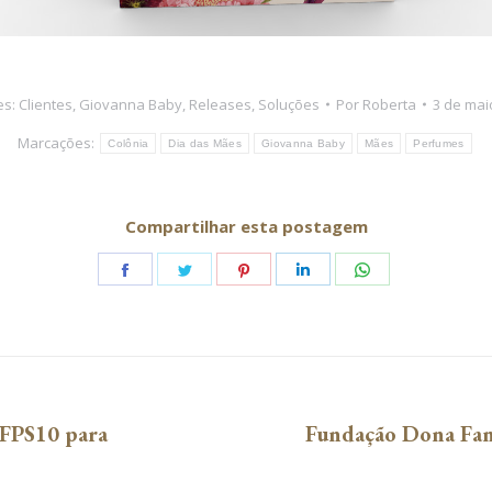
es:
Clientes
,
Giovanna Baby
,
Releases
,
Soluções
Por
Roberta
3 de mai
Marcações:
Colônia
Dia das Mães
Giovanna Baby
Mães
Perfumes
Compartilhar esta postagem
Share
Share
Share
Share
Share
on
on
on
on
on
Facebook
Twitter
Pinterest
LinkedIn
WhatsApp
 FPS10 para
Fundação Dona Fan
Próximo
post: