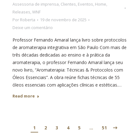
Assessoria de imprensa
,
Clientes
,
Eventos
,
Home
,
Releases
,
WNF
Por
Roberta
19 de novembro de 2025
Deixe um comentário
Professor Fernando Amaral lança livro sobre protocolos
de aromaterapia integrativa em São Paulo Com mais de
três décadas dedicadas ao ensino e à prática da
aromaterapia, o professor Fernando Amaral lança seu
novo livro, “Aromaterapia: Técnicas & Protocolos com
Óleos Essenciais”. A obra reúne fichas técnicas de 55
óleos essenciais com aplicações clínicas e estéticas.…
Read more
1
2
3
4
5
…
51