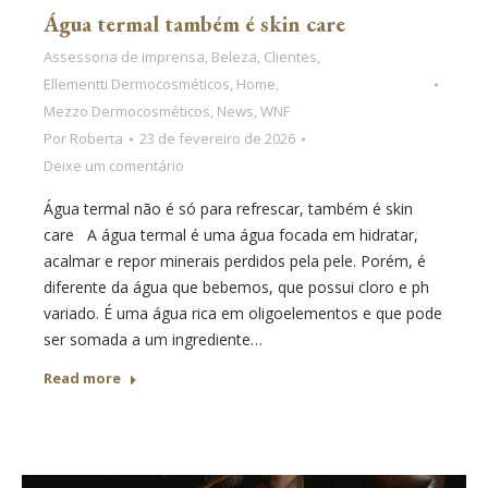
Água termal também é skin care
Assessoria de imprensa
,
Beleza
,
Clientes
,
Ellementti Dermocosméticos
,
Home
,
Mezzo Dermocosméticos
,
News
,
WNF
Por
Roberta
23 de fevereiro de 2026
Deixe um comentário
Água termal não é só para refrescar, também é skin
care A água termal é uma água focada em hidratar,
acalmar e repor minerais perdidos pela pele. Porém, é
diferente da água que bebemos, que possui cloro e ph
variado. É uma água rica em oligoelementos e que pode
ser somada a um ingrediente…
Read more