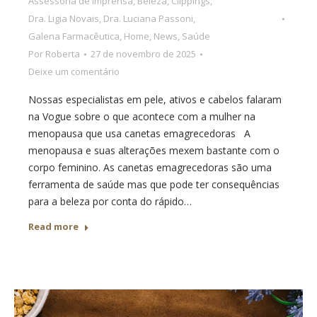
Assessoria de imprensa
,
Beleza
,
Clippings
,
Dra. Ligia Novais
,
Dra. Luciana Passoni
,
Galena Farmacêutica
,
Home
,
News
,
Saúde
Por
Roberta
27 de novembro de 2025
Deixe um comentário
Nossas especialistas em pele, ativos e cabelos falaram
na Vogue sobre o que acontece com a mulher na
menopausa que usa canetas emagrecedoras A
menopausa e suas alterações mexem bastante com o
corpo feminino. As canetas emagrecedoras são uma
ferramenta de saúde mas que pode ter consequências
para a beleza por conta do rápido…
Read more