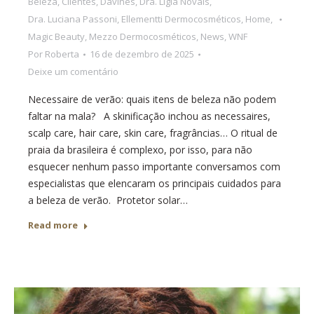
Beleza
,
Clientes
,
Davines
,
Dra. Ligia Novais
,
Dra. Luciana Passoni
,
Ellementti Dermocosméticos
,
Home
,
Magic Beauty
,
Mezzo Dermocosméticos
,
News
,
WNF
Por
Roberta
16 de dezembro de 2025
Deixe um comentário
Necessaire de verão: quais itens de beleza não podem
faltar na mala? A skinificação inchou as necessaires,
scalp care, hair care, skin care, fragrâncias… O ritual de
praia da brasileira é complexo, por isso, para não
esquecer nenhum passo importante conversamos com
especialistas que elencaram os principais cuidados para
a beleza de verão. Protetor solar…
Read more