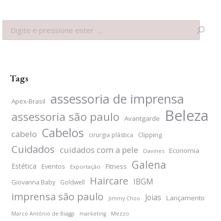
Search:
Tags
assessoria de imprensa
Apex-Brasil
Beleza
assessoria são paulo
Avantgarde
Cabelos
cabelo
Clipping
cirurgia plástica
Cuidados
cuidados com a pele
Economia
Davines
Galena
Estética
Eventos
Fitness
Exportação
Haircare
IBGM
Giovanna Baby
Goldwell
imprensa são paulo
Joias
Lançamento
Jimmy Choo
Mezzo
Marco Antônio de Biaggi
marketing