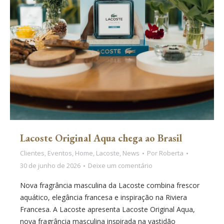
Lacoste Original Aqua chega ao Brasil
Clientes
,
Eventos
,
Home
,
Lacoste
,
News
Por
Roberta
30 de junho de 2026
Deixe um comentário
Nova fragrância masculina da Lacoste combina frescor
aquático, elegância francesa e inspiração na Riviera
Francesa. A Lacoste apresenta Lacoste Original Aqua,
nova fragrância masculina inspirada na vastidão