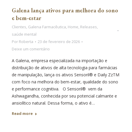
Galena lança ativos para melhora do sono
e bem-estar
Clientes
,
Galena Farmacêutica
,
Home
,
Releases
,
saúde mental
Por
Roberta
23 de fevereiro de 2026
Deixe um comentário
A Galena, empresa especializada na importação e
distribuição de ativos de alta tecnologia para farmácias
de manipulação, lança os ativos Sensoril® e Daily ZzTM
com foco na melhora do bem-estar, qualidade do sono
e performance cognitiva. O Sensoril® vem da
Ashwagandha, conhecida por seu potencial calmante e
ansiolítico natural. Dessa forma, o ativo é…
Read more