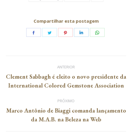
Compartilhar esta postagem
Share
Share
Share
Share
Share
on
on
on
on
on
Facebook
Twitter
Pinterest
LinkedIn
WhatsApp
Navegação
ANTERIOR
de
Clement Sabbagh é eleito o novo presidente da
Post
International Colored Gemstone Association
post:
anterior:
PRÓXIMO
Marco Antônio de Biaggi comanda lançamento
Próximo
da M.A.B. na Beleza na Web
post: