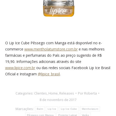
O Lip Ice Cube Pêssego com Manga está disponível no e-
commerce
www.mentholatumstore.com.br
e nas melhores
farmácias e perfumarias do País ao preço sugerido de R$
19,90. Informações adicionais através do site
www.lipice.com.br
ou das redes sociais Facebook Lip Ice Brasil
Oficial e Instagram
@lipice_brasil
.
Categories:
Clientes
,
Home
,
Releases
Por
Roberta
8 de novembro de 2017
Marcações:
Balm
Lip Ice
Lip Ice Cube
Mentholatum
Pêssego com Manga
Protetor Labial
Verão