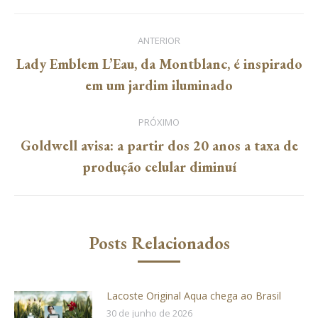
Facebook
Twitter
Pinterest
LinkedIn
WhatsApp
Navegação
ANTERIOR
de
Lady Emblem L’Eau, da Montblanc, é inspirado
Post
em um jardim iluminado
post:
anterior:
PRÓXIMO
Goldwell avisa: a partir dos 20 anos a taxa de
Próximo
produção celular diminuí
post:
Posts Relacionados
Lacoste Original Aqua chega ao Brasil
30 de junho de 2026