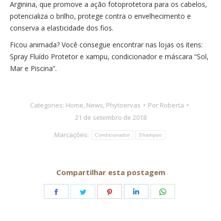
Arginina, que promove a ação fotoprotetora para os cabelos,
potencializa o brilho, protege contra o envelhecimento e
conserva a elasticidade dos fios.
Ficou animada? Você consegue encontrar nas lojas os itens:
Spray Fluído Protetor e xampu, condicionador e máscara “Sol,
Mar e Piscina”.
Categories:
Home
,
News
,
Phytoervas
Por
Roberta
21 de setembro de 2018
Marcações:
Condicionador
Shampoo
Compartilhar esta postagem
Share
Share
Share
Share
Share
on
on
on
on
on