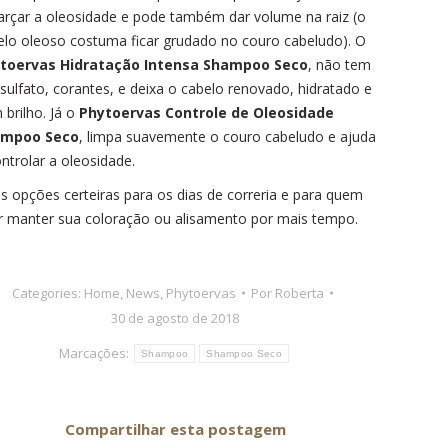
farçar a oleosidade e pode também dar volume na raiz (o
elo oleoso costuma ficar grudado no couro cabeludo). O
toervas Hidratação Intensa Shampoo Seco
, não tem
 sulfato, corantes, e deixa o cabelo renovado, hidratado e
 brilho. Já o
Phytoervas Controle de Oleosidade
ampoo Seco
, limpa suavemente o couro cabeludo e ajuda
ntrolar a oleosidade.
s opções certeiras para os dias de correria e para quem
r manter sua coloração ou alisamento por mais tempo.
Categories:
Home
,
News
,
Phytoervas
Por
Roberta
30 de agosto de 2018
Marcações:
Shampoo
Shampoo Seco
Compartilhar esta postagem