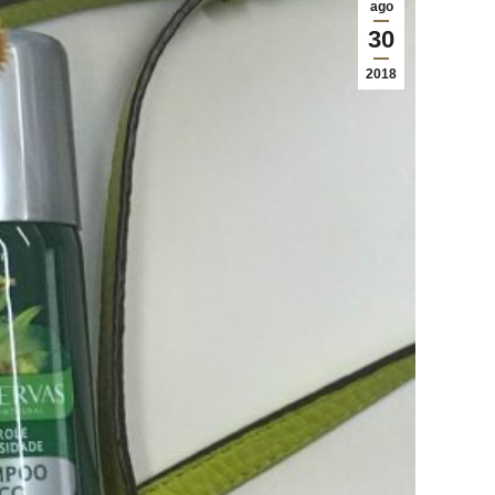
ago
30
2018