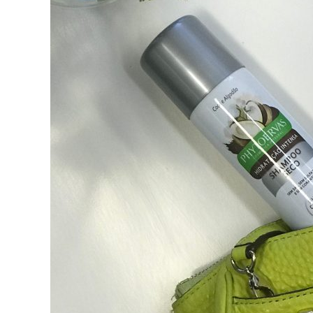
Navegação
de
post: