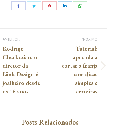
Share
Share
Share
Share
Share
on
on
on
on
on
Facebook
Twitter
Pinterest
LinkedIn
WhatsApp
ANTERIOR
PRÓXIMO
Rodrigo
Tutorial:
Cherkezian: o
aprenda a
diretor da
cortar a franja
Post
Próximo
Länk Design é
com dicas
anterior:
post:
joalheiro desde
simples e
os 16 anos
certeiras
Posts Relacionados