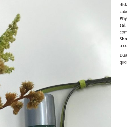
dis
cab
Phy
sal,
com
Sh
a co
Dua
que