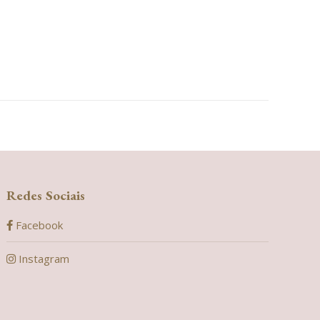
Meio &
Vogue
estar
Mensagem
3 de março
23 de
9 de março
de 2026
feverei
de 2026
de 202
Redes Sociais
Facebook
Instagram