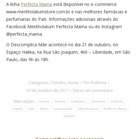
A linha
Perfecta Mama
está disponível no e-commerce
www.mentholatumstore.com.br e nas melhores farmácias e
perfumarias do País. Informações adicionais através do
Facebook Mentholatum Perfecta Mama ou do Instagram
@perfecta_mama.
O Descomplica Mãe acontece no dia 21 de outubro, no
Espaço Hakka, na Rua São Joaquim, 460 – Liberdade, em São
Paulo, das 9h às 18h.
Categories:
Clientes
,
Home
Por
Roberta
20 de outubro de 2017
Deixe um comentário
Marcações:
beauty
Beleza
Cuidados
Gestante
infância
infantil
mãe
Mães
maternidade
Mentholatum
Perfecta Mama
Saúde