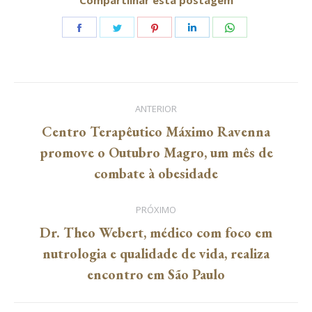
Compartilhar esta postagem
Share
Share
Share
Share
Share
on
on
on
on
on
Facebook
Twitter
Pinterest
LinkedIn
WhatsApp
Navegação
ANTERIOR
de
Centro Terapêutico Máximo Ravenna
Post
promove o Outubro Magro, um mês de
post:
anterior:
combate à obesidade
PRÓXIMO
Dr. Theo Webert, médico com foco em
Próximo
nutrologia e qualidade de vida, realiza
post:
encontro em São Paulo