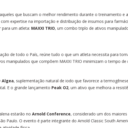
aqueles que buscam o melhor rendimento durante o treinamento e a p
 com expertise na importação e distribuição de insumos para farmác
r para um atleta:
MAXXI TRIO
, um combo triplo de ativos manipulados
ação de todo o País, reúne tudo o que um atleta necessita para torn
ativos manipulados que compõem MAXXI TRIO minimizam o tempo de 
®
Algea
, suplementação natural de iodo que favorece a termogênese
ntal. E o grande lançamento
Peak O
2
, um ativo que melhora a resist
Galena estarão no
Arnold Conference
, considerado um dos maiores
ão Paulo. O evento é parte integrante do Arnold Classic South Americ
atividade física.