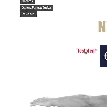
Clientes
Galena Farmacêutica
Releases