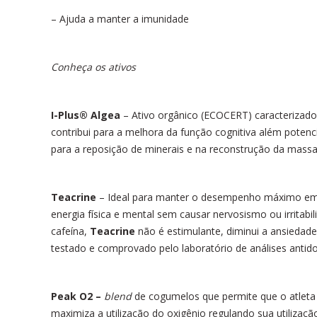
– Ajuda a manter a imunidade
Conheça os ativos
I-Plus
®
Algea
– Ativo orgânico (ECOCERT) caracterizad
contribui para a melhora da função cognitiva além poten
para a reposição de minerais e na reconstrução da mas
Teacrine
– Ideal para manter o desempenho máximo em q
energia física e mental sem causar nervosismo ou irritabi
cafeína,
Teacrine
não é estimulante, diminui a ansiedade 
testado e comprovado pelo laboratório de análises antido
Peak O
2
–
blend
de cogumelos que permite que o atlet
maximiza a utilização do oxigênio regulando sua utiliz