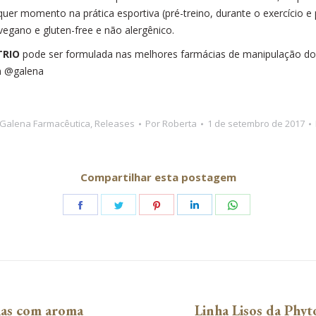
quer momento na prática esportiva (pré-treino, durante o exercício 
egano e gluten-free e não alergênico.
TRIO
pode ser formulada nas melhores farmácias de manipulação do 
m @galena
Galena Farmacêutica
,
Releases
Por
Roberta
1 de setembro de 2017
Compartilhar esta postagem
Share
Share
Share
Share
Share
on
on
on
on
on
Facebook
Twitter
Pinterest
LinkedIn
WhatsApp
cias com aroma
Linha Lisos da Phyto