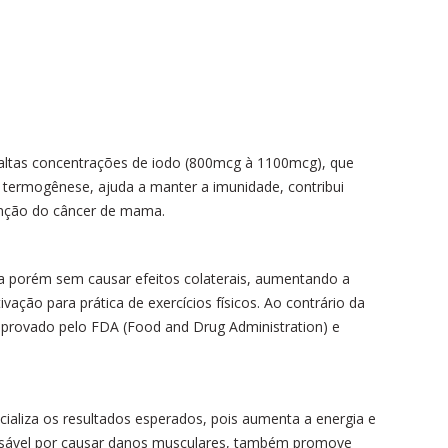
altas concentrações de iodo (800mcg à 1100mcg), que
 termogênese, ajuda a manter a imunidade, contribui
enção do câncer de mama.
 porém sem causar efeitos colaterais, aumentando a
vação para prática de exercícios físicos. Ao contrário da
i aprovado pelo FDA (Food and Drug Administration) e
ncializa os resultados esperados, pois aumenta a energia e
ponsável por causar danos musculares, também promove