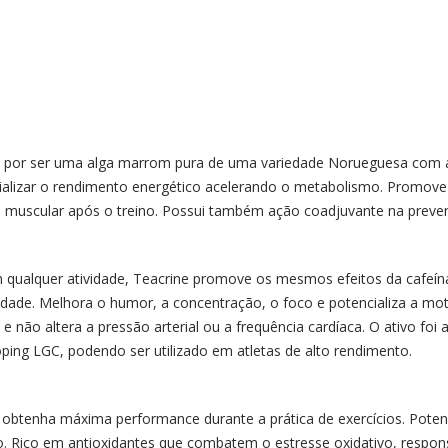
o por ser uma alga marrom pura de uma variedade Norueguesa com 
cializar o rendimento energético acelerando o metabolismo. Promove
sa muscular após o treino. Possui também ação coadjuvante na prev
ualquer atividade, Teacrine promove os mesmos efeitos da cafeína
lidade. Melhora o humor, a concentração, o foco e potencializa a moti
e não altera a pressão arterial ou a frequência cardíaca. O ativo fo
ping LGC, podendo ser utilizado em atletas de alto rendimento.
a obtenha máxima performance
durante a prática de exercícios. Pote
ação. Rico em antioxidantes que combatem o estresse oxidativo, res