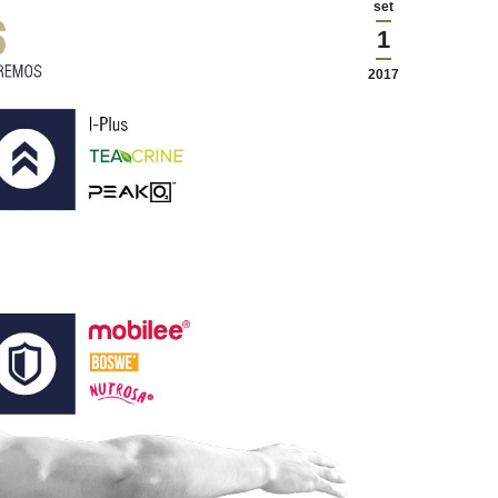
set
1
2017