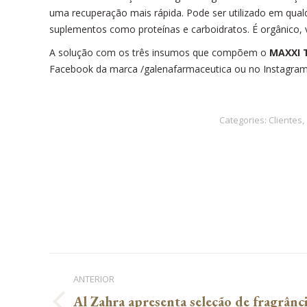
uma recuperação mais rápida. Pode ser utilizado em qual
suplementos como proteínas e carboidratos. É orgânico, v
A solução com os três insumos que compõem o
MAXXI 
Facebook da marca /galenafarmaceutica ou no Instagra
Categories:
Clientes
,
Navegação
ANTERIOR
de
Al Zahra apresenta seleção de fragrân