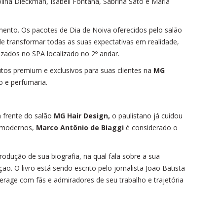
olina Dieckman, Isabeli Fontana, Sabrina Sato e Maria
ento. Os pacotes de Dia de Noiva oferecidos pelo salão
de transformar todas as suas expectativas em realidade,
zados no SPA localizado no 2º andar.
tos premium e exclusivos para suas clientes na
MG
 e perfumaria.
à frente do salão
MG Hair Design,
o paulistano já cuidou
e modernos,
Marco Antônio de Biaggi
é considerado o
produção de sua biografia, na qual fala sobre a sua
. O livro está sendo escrito pelo jornalista João Batista
interage com fãs e admiradores de seu trabalho e trajetória