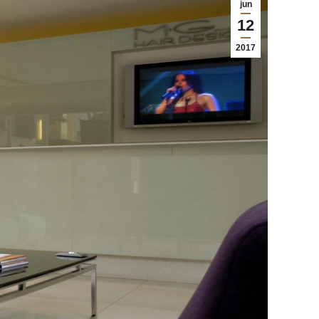
jun
12
2017