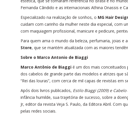
estética, que se tornaram referência no Brasil e no mundo
Fernanda Cândido e as internacionais Athina Onassis e Car
Especializado na realização de sonhos, o
MG Hair Desig
cuidam com carinho da mulher neste dia especial, com uma
com maquiagem profissional, manicure e pedicure, pentea
Para quem ama o mundo da beleza, perfumaria, joias e a
Store
, que se mantém atualizada com as maiores tendên
Sobre o Marco Antonio de Biaggi
Marco Antônio de Biaggi
é um dos mais conceituados pr
dos cabelos de grande parte das modelos e atrizes que s
“Rei das louras”, com cerca de mil capas de revistas em se
Após dois livros publicados,
Estilo Biaggi (2009) e Cabelo
infância humilde, sua trajetória de sucesso, sobre a doe
Jr, editor da revista Veja S. Paulo, da Editora Abril. Com
pelas redes sociais.