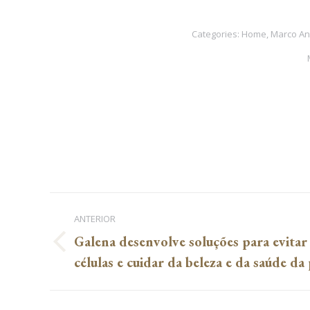
Categories:
Home
,
Marco Ant
Navegação
ANTERIOR
de
Galena desenvolve soluções para evitar 
Post
post:
células e cuidar da beleza e da saúde da 
anterior: