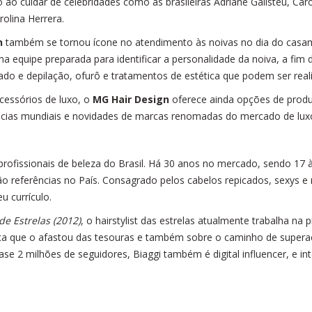
 ao cuidar de celebridades como as brasileiras Adriane Galisteu, Car
olina Herrera.
n
também se tornou ícone no atendimento às noivas no dia do casam
 equipe preparada para identificar a personalidade da noiva, a fim 
do e depilação, ofurô e tratamentos de estética que podem ser reali
cessórios de luxo, o
MG Hair Design
oferece ainda opções de produ
cias mundiais e novidades de marcas renomadas do mercado de luxo
ofissionais de beleza do Brasil. Há 30 anos no mercado, sendo 17 
ão referências no País. Consagrado pelos cabelos repicados, sexys 
u currículo.
 de Estrelas (2012)
, o hairstylist das estrelas atualmente trabalha na 
nça que o afastou das tesouras e também sobre o caminho de superação
 quase 2 milhões de seguidores, Biaggi também é digital influencer, e 