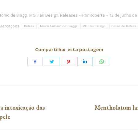
onio de Biaggi
,
MG Hair Design
,
Releases
Por
Roberta
12 de junho de
Marcações:
Beleza
Marco Antônio de Biaggi
MG Hair Design
Salão de Beleza
Compartilhar esta postagem
Share
Share
Share
Share
Share
on
on
on
on
on
Facebook
Twitter
Pinterest
LinkedIn
WhatsApp
a intoxicação das
Mentholatum la
Próximo
pele
post: