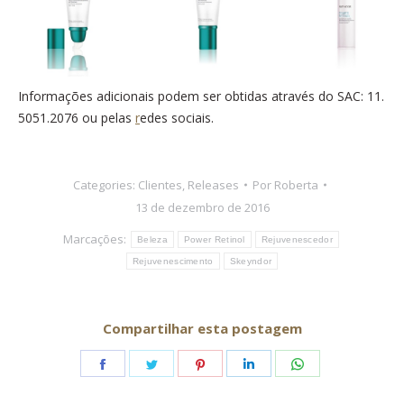
Informações adicionais podem ser obtidas através do SAC: 11.
5051.2076 ou pelas
r
edes sociais.
Categories:
Clientes
,
Releases
Por
Roberta
13 de dezembro de 2016
Marcações:
Beleza
Power Retinol
Rejuvenescedor
Rejuvenescimento
Skeyndor
Compartilhar esta postagem
Share
Share
Share
Share
Share
on
on
on
on
on