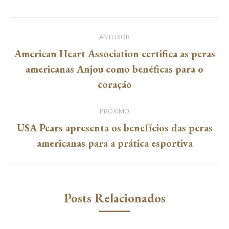
Facebook
Twitter
Pinterest
LinkedIn
WhatsApp
Navegação
ANTERIOR
de
American Heart Association certifica as peras
Post
americanas Anjou como benéficas para o
post:
anterior:
coração
PRÓXIMO
USA Pears apresenta os benefícios das peras
Próximo
americanas para a prática esportiva
post:
Posts Relacionados