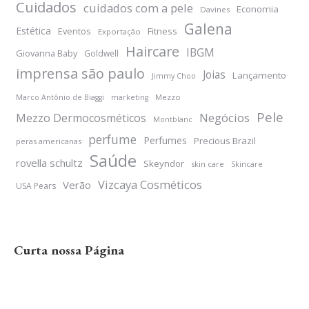
Cuidados
cuidados com a pele
Economia
Davines
Galena
Estética
Eventos
Fitness
Exportação
Haircare
IBGM
Giovanna Baby
Goldwell
imprensa são paulo
Joias
Lançamento
Jimmy Choo
Mezzo
Marco Antônio de Biaggi
marketing
Pele
Negócios
Mezzo Dermocosméticos
Montblanc
perfume
Perfumes
Precious Brazil
peras americanas
Saúde
rovella schultz
Skeyndor
skin care
Skincare
Vizcaya Cosméticos
Verão
USA Pears
Curta nossa Página