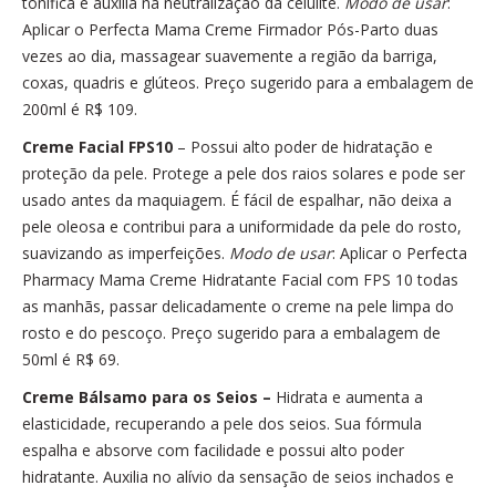
tonifica e auxilia na neutralização da celulite.
Modo de usar
:
Aplicar o Perfecta Mama Creme Firmador Pós-Parto duas
vezes ao dia, massagear suavemente a região da barriga,
coxas, quadris e glúteos. Preço sugerido para a embalagem de
200ml é R$ 109.
Creme Facial FPS10
– Possui alto poder de hidratação e
proteção da pele. Protege a pele dos raios solares e pode ser
usado antes da maquiagem. É fácil de espalhar, não deixa a
pele oleosa e contribui para a uniformidade da pele do rosto,
suavizando as imperfeições.
Modo de usar
: Aplicar o Perfecta
Pharmacy Mama Creme Hidratante Facial com FPS 10 todas
as manhãs, passar delicadamente o creme na pele limpa do
rosto e do pescoço. Preço sugerido para a embalagem de
50ml é R$ 69.
Creme Bálsamo para os Seios
–
Hidrata e aumenta a
elasticidade, recuperando a pele dos seios. Sua fórmula
espalha e absorve com facilidade e possui alto poder
hidratante. Auxilia no alívio da sensação de seios inchados e