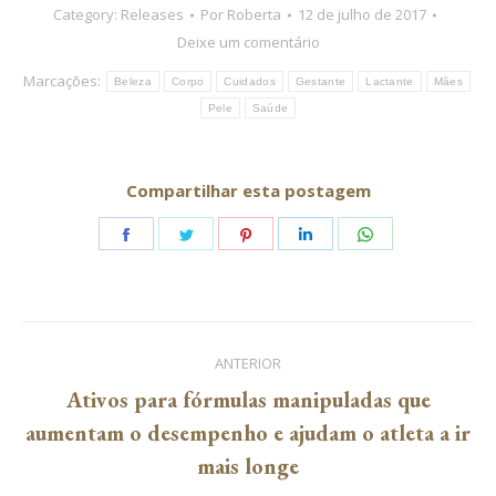
Category:
Releases
Por
Roberta
12 de julho de 2017
Deixe um comentário
Marcações:
Beleza
Corpo
Cuidados
Gestante
Lactante
Mães
Pele
Saúde
Compartilhar esta postagem
Share
Share
Share
Share
Share
on
on
on
on
on
Facebook
Twitter
Pinterest
LinkedIn
WhatsApp
Navegação
ANTERIOR
de
Ativos para fórmulas manipuladas que
Post
aumentam o desempenho e ajudam o atleta a ir
post:
anterior:
mais longe