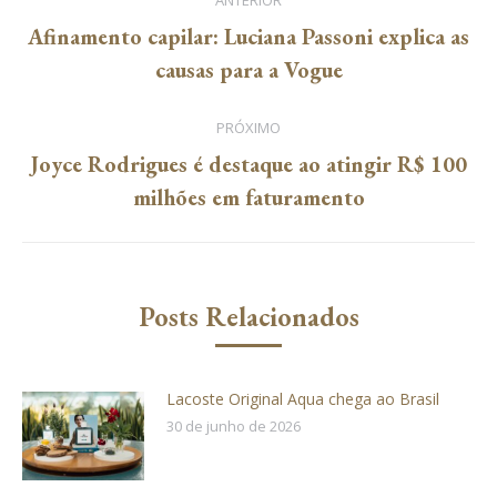
de
Afinamento capilar: Luciana Passoni explica as
Post
causas para a Vogue
post:
anterior:
PRÓXIMO
Joyce Rodrigues é destaque ao atingir R$ 100
Próximo
milhões em faturamento
post:
Posts Relacionados
Lacoste Original Aqua chega ao Brasil
30 de junho de 2026