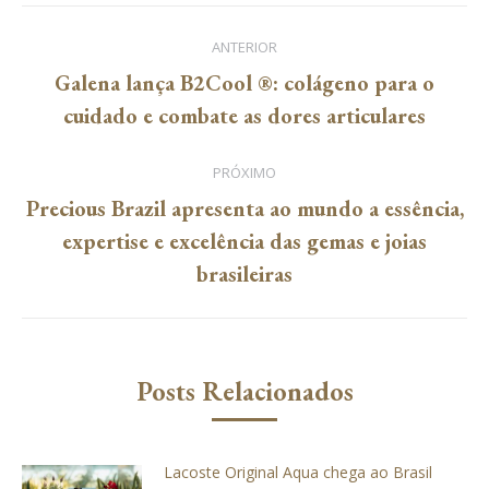
Navegação
ANTERIOR
de
Galena lança B2Cool ®: colágeno para o
Post
cuidado e combate as dores articulares
post:
anterior:
PRÓXIMO
Precious Brazil apresenta ao mundo a essência,
Próximo
expertise e excelência das gemas e joias
post:
brasileiras
Posts Relacionados
Lacoste Original Aqua chega ao Brasil