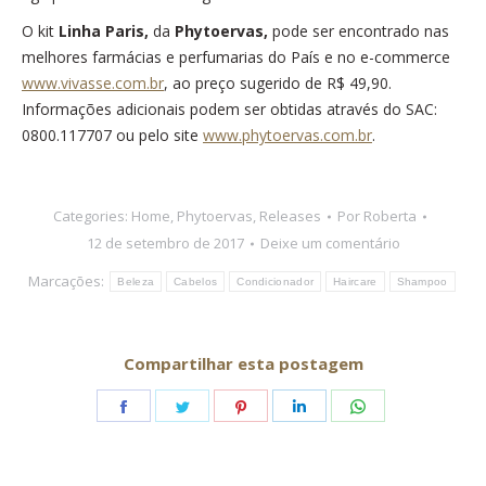
O kit
Linha Paris
,
da
Phytoervas
,
pode ser encontrado nas
melhores farmácias e perfumarias do País e no e-commerce
www.vivasse.com.br
, ao preço sugerido de R$ 49,90.
Informações adicionais podem ser obtidas através do SAC:
0800.117707 ou pelo site
www.phytoervas.com.br
.
Categories:
Home
,
Phytoervas
,
Releases
Por
Roberta
12 de setembro de 2017
Deixe um comentário
Marcações:
Beleza
Cabelos
Condicionador
Haircare
Shampoo
Compartilhar esta postagem
Share
Share
Share
Share
Share
on
on
on
on
on
Facebook
Twitter
Pinterest
LinkedIn
WhatsApp