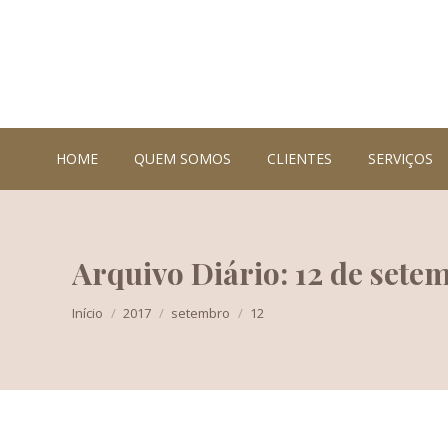
HOME
QUEM SOMOS
CLIENTES
SERVIÇOS
Arquivo Diário: 12 de sete
Você está aqui:
Início
2017
setembro
12