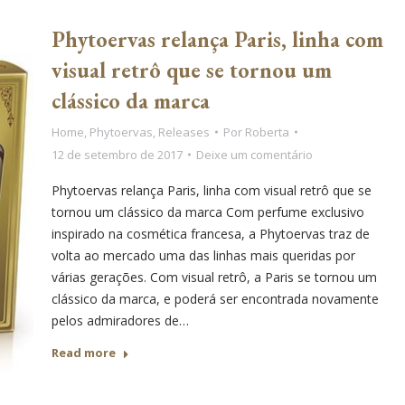
Phytoervas relança Paris, linha com
visual retrô que se tornou um
clássico da marca
Home
,
Phytoervas
,
Releases
Por
Roberta
12 de setembro de 2017
Deixe um comentário
Phytoervas relança Paris, linha com visual retrô que se
tornou um clássico da marca Com perfume exclusivo
inspirado na cosmética francesa, a Phytoervas traz de
volta ao mercado uma das linhas mais queridas por
várias gerações. Com visual retrô, a Paris se tornou um
clássico da marca, e poderá ser encontrada novamente
pelos admiradores de…
Read more