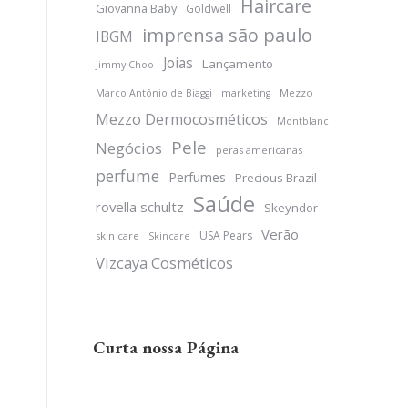
Haircare
Giovanna Baby
Goldwell
imprensa são paulo
IBGM
Joias
Lançamento
Jimmy Choo
Mezzo
Marco Antônio de Biaggi
marketing
Mezzo Dermocosméticos
Montblanc
Pele
Negócios
peras americanas
perfume
Perfumes
Precious Brazil
Saúde
rovella schultz
Skeyndor
Verão
USA Pears
skin care
Skincare
Vizcaya Cosméticos
Curta nossa Página