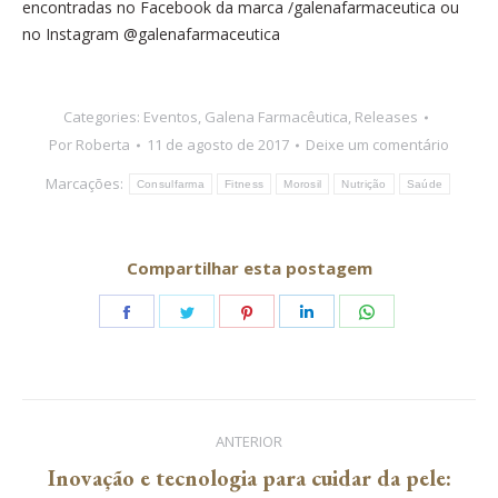
encontradas no Facebook da marca /galenafarmaceutica ou
no Instagram @galenafarmaceutica
Categories:
Eventos
,
Galena Farmacêutica
,
Releases
Por
Roberta
11 de agosto de 2017
Deixe um comentário
Marcações:
Consulfarma
Fitness
Morosil
Nutrição
Saúde
Compartilhar esta postagem
Share
Share
Share
Share
Share
on
on
on
on
on
Facebook
Twitter
Pinterest
LinkedIn
WhatsApp
Navegação
ANTERIOR
de
Inovação e tecnologia para cuidar da pele: