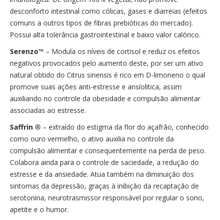
desconforto intestinal como cólicas, gases e diarreias (efeitos
comuns a outros tipos de fibras prebióticas do mercado).
Possui alta tolerância gastrointestinal e baixo valor calórico.
Serenzo™
– Modula os níveis de cortisol e reduz os efeitos
negativos provocados pelo aumento deste, por ser um ativo
natural obtido do Citrus sinensis é rico em D-limoneno o qual
promove suas ações anti-estresse e ansíolitica, assim
auxiliando no controle da obesidade e compulsão alimentar
associadas ao estresse.
Saffrin ®
– extraído do estigma da flor do açafrão, conhecido
como ouro vermelho, o ativo auxilia no controle da
compulsão alimentar e consequentemente na perda de peso.
Colabora ainda para o controle de saciedade, a redução do
estresse e da ansiedade. Atua também na diminuição dos
sintomas da depressão, graças à inibição da recaptação de
serotonina, neurotrasmissor responsável por regular o sono,
apetite e o humor.