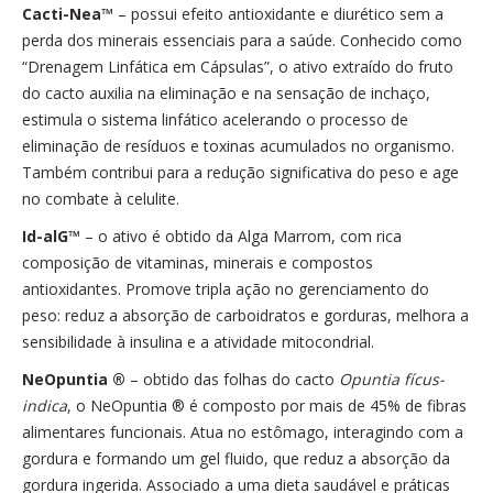
Cacti-Nea™
– possui efeito antioxidante e diurético sem a
perda dos minerais essenciais para a saúde. Conhecido como
“Drenagem Linfática em Cápsulas”, o ativo extraído do fruto
do cacto auxilia na eliminação e na sensação de inchaço,
estimula o sistema linfático acelerando o processo de
eliminação de resíduos e toxinas acumulados no organismo.
Também contribui para a redução significativa do peso e age
no combate à celulite.
Id-alG™
– o ativo é obtido da Alga Marrom, com rica
composição de vitaminas, minerais e compostos
antioxidantes. Promove tripla ação no gerenciamento do
peso: reduz a absorção de carboidratos e gorduras, melhora a
sensibilidade à insulina e a atividade mitocondrial.
NeOpuntia ®
– obtido das folhas do cacto
Opuntia fícus-
indica
, o NeOpuntia ® é composto por mais de 45% de fibras
alimentares funcionais. Atua no estômago, interagindo com a
gordura e formando um gel fluido, que reduz a absorção da
gordura ingerida. Associado a uma dieta saudável e práticas