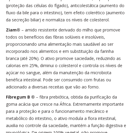
(proteção das células do fígado), anticolestática (aumento do
fluxo da bile para o intestino), tem efeito colerético (aumento
da secreção biliar) e normaliza os níveis de colesterol.
Ziam®
– amido resistente derivado do milho que promove
todos os benefícios das fibras solúveis e insolúveis,
proporcionando uma alimentação mais saudável ao ser
incorporado nos alimentos e em substituição da farinha
branca (até 20%). O ativo promove saciedade, reduzindo as
calorias em 25%, diminui o colesterol e controla os níveis de
açúcar no sangue, além da manutenção da microbiota
benéfica intestinal. Pode ser consumido com frutas ou
adicionado a diversas receitas que vão ao forno.
Fibregum B ®
– fibra prebiótica, obtida da purificação da
goma acácia que cresce na África. Extremamente importante
para a proteção e para o funcionamento mecânico e
metabólico do intestino, o ativo modula a flora intestinal,
auxilia no controle da saciedade, mantém a função digestiva e
imunológica. De origem 100% vegetal, não promove