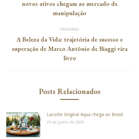
Post
novos ativos chegam ao mercado de
post:
anterior:
manipulação
PRÓXIMO
A Beleza da Vida: trajetória de sucesso e
Próximo
superação de Marco Antônio de Biaggi vira
post:
livro
Posts Relacionados
Lacoste Original Aqua chega ao Brasil
30 de junho de 2026