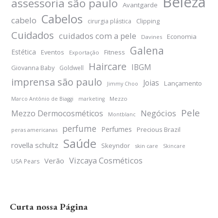
Beleza
assessoria são paulo
Avantgarde
Cabelos
cabelo
Clipping
cirurgia plástica
Cuidados
cuidados com a pele
Economia
Davines
Galena
Estética
Eventos
Fitness
Exportação
Haircare
IBGM
Giovanna Baby
Goldwell
imprensa são paulo
Joias
Lançamento
Jimmy Choo
Mezzo
Marco Antônio de Biaggi
marketing
Pele
Negócios
Mezzo Dermocosméticos
Montblanc
perfume
Perfumes
Precious Brazil
peras americanas
Saúde
rovella schultz
Skeyndor
skin care
Skincare
Vizcaya Cosméticos
Verão
USA Pears
Curta nossa Página