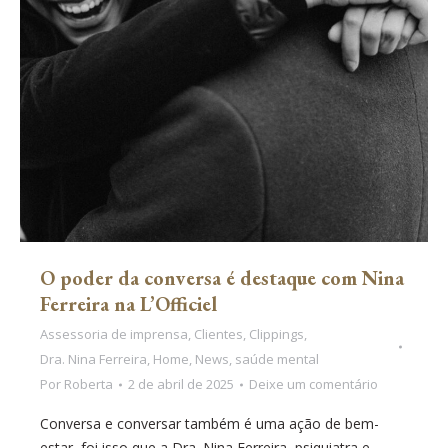
O poder da conversa é destaque com Nina
Ferreira na L’Officiel
Assessoria de imprensa
,
Clientes
,
Clippings
,
Dra. Nina Ferreira
,
Home
,
News
,
saúde mental
Por
Roberta
2 de abril de 2025
Deixe um comentário
Conversa e conversar também é uma ação de bem-
estar, foi isso que a Dra. Nina Ferreira, psiquiatra e