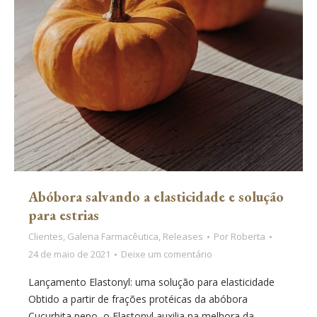
Abóbora salvando a elasticidade e solução
para estrias
Clientes
,
Galena Farmacêutica
,
Releases
Por
Roberta
24 de maio de 2021
Deixe um comentário
Lançamento Elastonyl: uma solução para elasticidade
Obtido a partir de frações protéicas da abóbora
Cucurbita pepo, o Elastonyl auxilia na melhora da