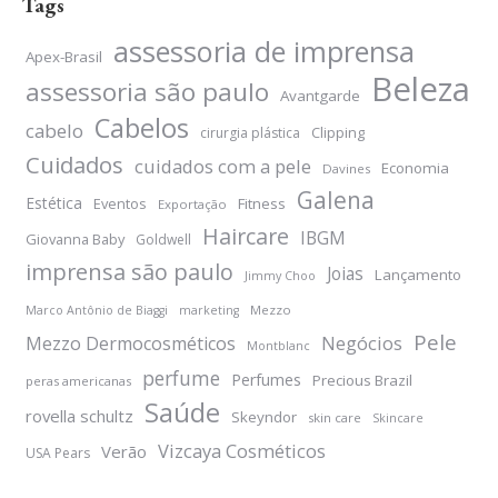
Tags
assessoria de imprensa
Apex-Brasil
Beleza
assessoria são paulo
Avantgarde
Cabelos
cabelo
Clipping
cirurgia plástica
Cuidados
cuidados com a pele
Economia
Davines
Galena
Estética
Eventos
Fitness
Exportação
Haircare
IBGM
Giovanna Baby
Goldwell
imprensa são paulo
Joias
Lançamento
Jimmy Choo
Mezzo
Marco Antônio de Biaggi
marketing
Pele
Negócios
Mezzo Dermocosméticos
Montblanc
perfume
Perfumes
Precious Brazil
peras americanas
Saúde
rovella schultz
Skeyndor
skin care
Skincare
Vizcaya Cosméticos
Verão
USA Pears