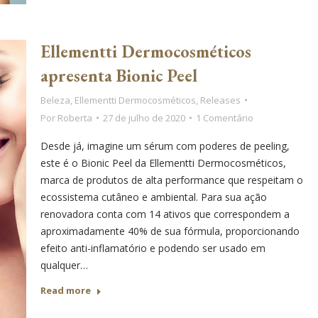
Ellementti Dermocosméticos
apresenta Bionic Peel
Beleza
,
Ellementti Dermocosméticos
,
Releases
Por
Roberta
27 de julho de 2020
1 Comentário
Desde já, imagine um sérum com poderes de peeling,
este é o Bionic Peel da Ellementti Dermocosméticos,
marca de produtos de alta performance que respeitam o
ecossistema cutâneo e ambiental. Para sua ação
renovadora conta com 14 ativos que correspondem a
aproximadamente 40% de sua fórmula, proporcionando
efeito anti-inflamatório e podendo ser usado em
qualquer…
Read more