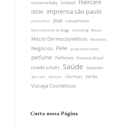
Haircare
Giovanna Baby
Goldwell
imprensa são paulo
IBGM
Joias
Lançamento
Jimmy Choo
Mezzo
Marco Antônio de Biaggi
marketing
Mezzo Dermocosméticos
Montblanc
Pele
Negócios
peras americanas
perfume
Perfumes
Precious Brazil
Saúde
rovella schultz
Skeyndor
Verão
USA Pears
skin care
Skincare
Vizcaya Cosméticos
Curta nossa Página