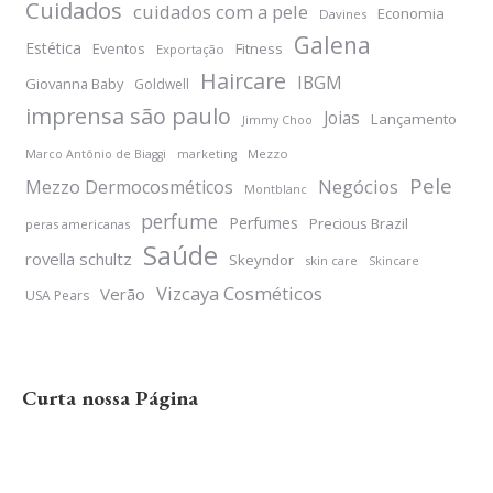
Cuidados
cuidados com a pele
Economia
Davines
Galena
Estética
Eventos
Fitness
Exportação
Haircare
IBGM
Giovanna Baby
Goldwell
imprensa são paulo
Joias
Lançamento
Jimmy Choo
Mezzo
Marco Antônio de Biaggi
marketing
Pele
Negócios
Mezzo Dermocosméticos
Montblanc
perfume
Perfumes
Precious Brazil
peras americanas
Saúde
rovella schultz
Skeyndor
skin care
Skincare
Vizcaya Cosméticos
Verão
USA Pears
Curta nossa Página