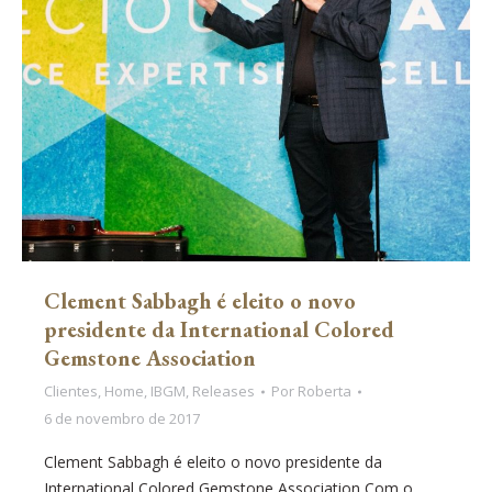
Clement Sabbagh é eleito o novo
presidente da International Colored
Gemstone Association
Clientes
,
Home
,
IBGM
,
Releases
Por
Roberta
6 de novembro de 2017
Clement Sabbagh é eleito o novo presidente da
International Colored Gemstone Association Com o