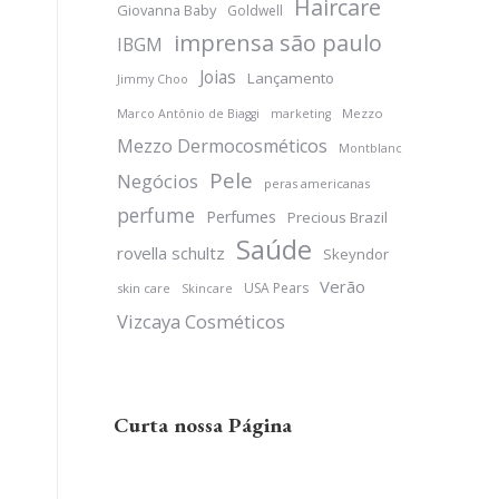
Haircare
Giovanna Baby
Goldwell
imprensa são paulo
IBGM
Joias
Lançamento
Jimmy Choo
Mezzo
Marco Antônio de Biaggi
marketing
Mezzo Dermocosméticos
Montblanc
Pele
Negócios
peras americanas
perfume
Perfumes
Precious Brazil
Saúde
rovella schultz
Skeyndor
Verão
USA Pears
skin care
Skincare
Vizcaya Cosméticos
Curta nossa Página