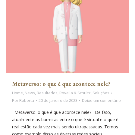
Metaverso: o que é que acontece nele?
Home
,
News
,
Resultados
,
Rovella & Schultz
,
Soluções
Por
Roberta
20 de janeiro de 2023
Deixe um comentário
Metaverso: o que é que acontece nele? De fato,
atualmente as barreiras entre o que é virtual e o que é
real estão cada vez mais sendo ultrapassadas. Temos
como exemplo disso as diversas redes sociais