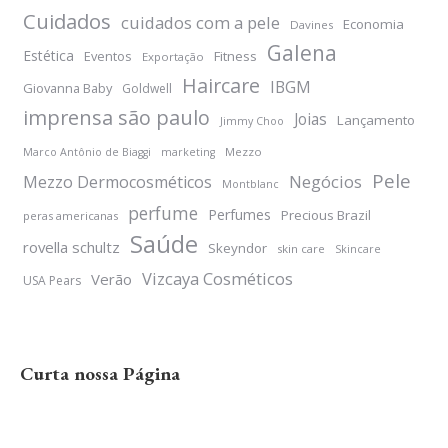
Cuidados
cuidados com a pele
Economia
Davines
Galena
Estética
Eventos
Fitness
Exportação
Haircare
IBGM
Giovanna Baby
Goldwell
imprensa são paulo
Joias
Lançamento
Jimmy Choo
Mezzo
Marco Antônio de Biaggi
marketing
Pele
Negócios
Mezzo Dermocosméticos
Montblanc
perfume
Perfumes
Precious Brazil
peras americanas
Saúde
rovella schultz
Skeyndor
skin care
Skincare
Vizcaya Cosméticos
Verão
USA Pears
Curta nossa Página