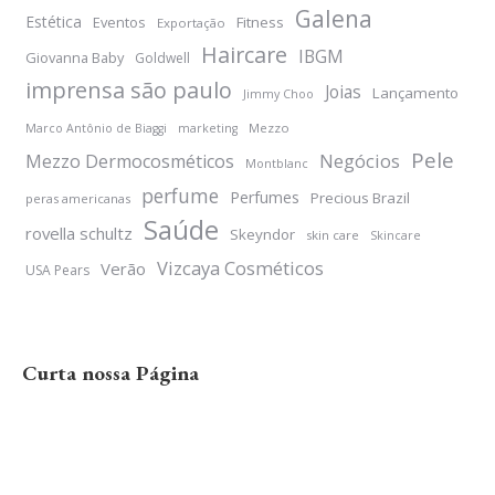
Galena
Estética
Eventos
Fitness
Exportação
Haircare
IBGM
Giovanna Baby
Goldwell
imprensa são paulo
Joias
Lançamento
Jimmy Choo
Mezzo
Marco Antônio de Biaggi
marketing
Pele
Negócios
Mezzo Dermocosméticos
Montblanc
perfume
Perfumes
Precious Brazil
peras americanas
Saúde
rovella schultz
Skeyndor
skin care
Skincare
Vizcaya Cosméticos
Verão
USA Pears
Curta nossa Página