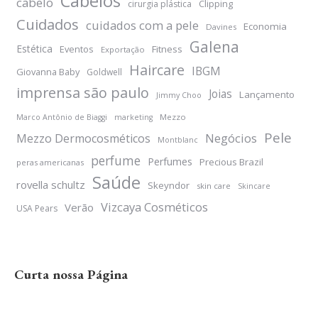
Cabelos
cabelo
Clipping
cirurgia plástica
Cuidados
cuidados com a pele
Economia
Davines
Galena
Estética
Eventos
Fitness
Exportação
Haircare
IBGM
Giovanna Baby
Goldwell
imprensa são paulo
Joias
Lançamento
Jimmy Choo
Mezzo
Marco Antônio de Biaggi
marketing
Pele
Negócios
Mezzo Dermocosméticos
Montblanc
perfume
Perfumes
Precious Brazil
peras americanas
Saúde
rovella schultz
Skeyndor
skin care
Skincare
Vizcaya Cosméticos
Verão
USA Pears
Curta nossa Página