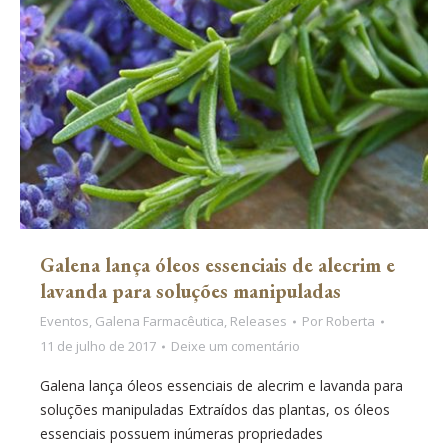
Galena lança óleos essenciais de alecrim e
lavanda para soluções manipuladas
Eventos
,
Galena Farmacêutica
,
Releases
Por
Roberta
11 de julho de 2017
Deixe um comentário
Galena lança óleos essenciais de alecrim e lavanda para
soluções manipuladas Extraídos das plantas, os óleos
essenciais possuem inúmeras propriedades