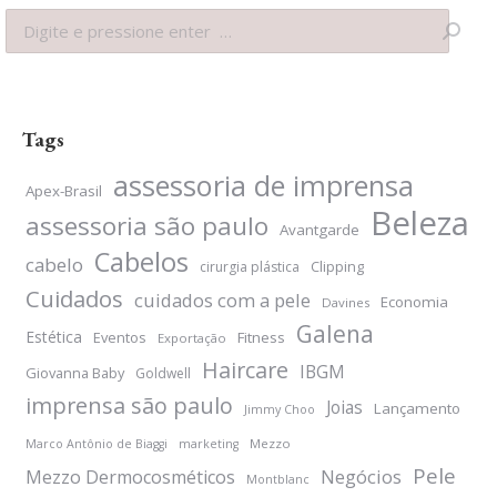
Search:
Tags
assessoria de imprensa
Apex-Brasil
Beleza
assessoria são paulo
Avantgarde
Cabelos
cabelo
Clipping
cirurgia plástica
Cuidados
cuidados com a pele
Economia
Davines
Galena
Estética
Eventos
Fitness
Exportação
Haircare
IBGM
Giovanna Baby
Goldwell
imprensa são paulo
Joias
Lançamento
Jimmy Choo
Mezzo
Marco Antônio de Biaggi
marketing
Pele
Negócios
Mezzo Dermocosméticos
Montblanc