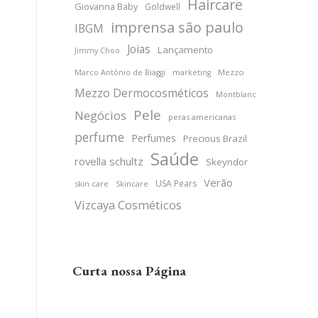
Haircare
Giovanna Baby
Goldwell
imprensa são paulo
IBGM
Joias
Lançamento
Jimmy Choo
Mezzo
Marco Antônio de Biaggi
marketing
Mezzo Dermocosméticos
Montblanc
Pele
Negócios
peras americanas
perfume
Perfumes
Precious Brazil
Saúde
rovella schultz
Skeyndor
Verão
USA Pears
skin care
Skincare
Vizcaya Cosméticos
Curta nossa Página