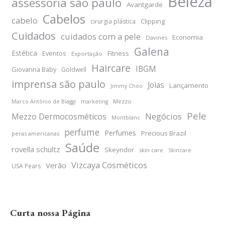
Beleza
assessoria são paulo
Avantgarde
Cabelos
cabelo
Clipping
cirurgia plástica
Cuidados
cuidados com a pele
Economia
Davines
Galena
Estética
Eventos
Fitness
Exportação
Haircare
IBGM
Giovanna Baby
Goldwell
imprensa são paulo
Joias
Lançamento
Jimmy Choo
Mezzo
Marco Antônio de Biaggi
marketing
Pele
Negócios
Mezzo Dermocosméticos
Montblanc
perfume
Perfumes
Precious Brazil
peras americanas
Saúde
rovella schultz
Skeyndor
skin care
Skincare
Vizcaya Cosméticos
Verão
USA Pears
Curta nossa Página