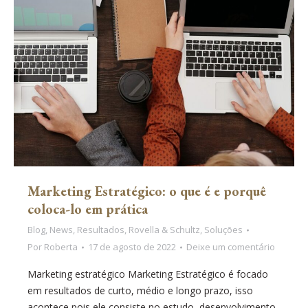
Marketing Estratégico: o que é e porquê
coloca-lo em prática
Blog
,
News
,
Resultados
,
Rovella & Schultz
,
Soluções
Por
Roberta
17 de agosto de 2022
Deixe um comentário
Marketing estratégico Marketing Estratégico é focado
em resultados de curto, médio e longo prazo, isso
acontece pois ele consiste no estudo, desenvolvimento