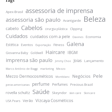
Tags
assessoria de imprensa
Apex-Brasil
Beleza
assessoria são paulo
Avantgarde
Cabelos
cabelo
Clipping
cirurgia plástica
Cuidados
cuidados com a pele
Economia
Davines
Galena
Estética
Eventos
Fitness
Exportação
Haircare
IBGM
Giovanna Baby
Goldwell
imprensa são paulo
Joias
Lançamento
Jimmy Choo
Mezzo
Marco Antônio de Biaggi
marketing
Pele
Negócios
Mezzo Dermocosméticos
Montblanc
perfume
Perfumes
Precious Brazil
peras americanas
Saúde
rovella schultz
Skeyndor
skin care
Skincare
Vizcaya Cosméticos
Verão
USA Pears