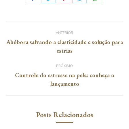
on
on
on
on
on
Facebook
Twitter
Pinterest
LinkedIn
WhatsApp
Navegação
ANTERIOR
de
Abóbora salvando a elasticidade e solução para
Post
estrias
post:
anterior:
PRÓXIMO
Controle do estresse na pele: conheça o
Próximo
lançamento
post:
Posts Relacionados