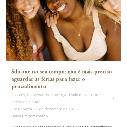
Silicone no seu tempo: não é mais preciso
aguardar as férias para fazer o
procedimento
Clientes
,
Dr. Alexandre Sanfurgo
,
Estilo de vida
,
Home
,
Releases
,
Saúde
Por
Roberta
6 de dezembro de 2023
Deixe um comentário