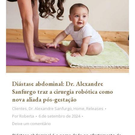
Diástase abdominal: Dr. Alexandre
Sanfurgo traz a cirurgia robótica como
nova aliada pós-gestação
Clientes
,
Dr. Alexandre Sanfurgo
,
Home
,
Releases
Por
Roberta
6 de setembro de 2024
Deixe um comentário