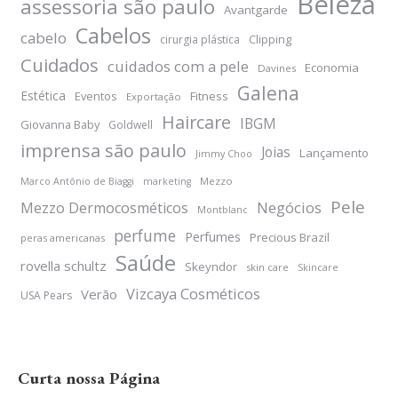
Beleza
assessoria são paulo
Avantgarde
Cabelos
cabelo
Clipping
cirurgia plástica
Cuidados
cuidados com a pele
Economia
Davines
Galena
Estética
Eventos
Fitness
Exportação
Haircare
IBGM
Giovanna Baby
Goldwell
imprensa são paulo
Joias
Lançamento
Jimmy Choo
Mezzo
Marco Antônio de Biaggi
marketing
Pele
Negócios
Mezzo Dermocosméticos
Montblanc
perfume
Perfumes
Precious Brazil
peras americanas
Saúde
rovella schultz
Skeyndor
skin care
Skincare
Vizcaya Cosméticos
Verão
USA Pears
Curta nossa Página