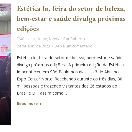
Estética In, feira do setor de beleza,
bem-estar e saúde divulga próximas
edições
Estética In
,
Home
,
News
Por
Roberta
24 de abril de 2023
Deixe um comentário
Estética In, feira do setor de beleza, bem-estar e saúde
divulga próximas edições A primeira edição da Estética
In aconteceu em São Paulo nos dias 1 a 3 de Abril no
Expo Center Norte. Recebendo durante os três dias, 30
mil pessoas e trazendo visitantes dos 26 estados do
Brasil e DF, assim como…
Read more