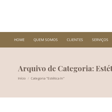
HOME
QUEM SOMOS
CLIENTES
SERVIÇOS
Arquivo de Categoria: Estét
Você está aqui:
Início
Categoria "Estética In"