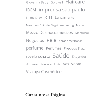
Haircare
Giovanna Baby
Goldwell
imprensa são paulo
IBGM
Joias
Lançamento
Jimmy Choo
Mezzo
Marco Antônio de Biaggi
marketing
Mezzo Dermocosméticos
Montblanc
Pele
Negócios
peras americanas
perfume
Perfumes
Precious Brazil
Saúde
rovella schultz
Skeyndor
Verão
USA Pears
skin care
Skincare
Vizcaya Cosméticos
Curta nossa Página