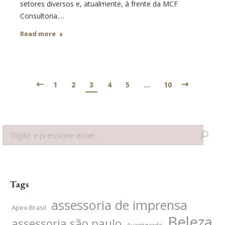
setores diversos e, atualmente, à frente da MCF
Consultoria.…
Read more
1
2
3
4
5
…
10
Search:
Tags
assessoria de imprensa
Apex-Brasil
Beleza
assessoria são paulo
Avantgarde