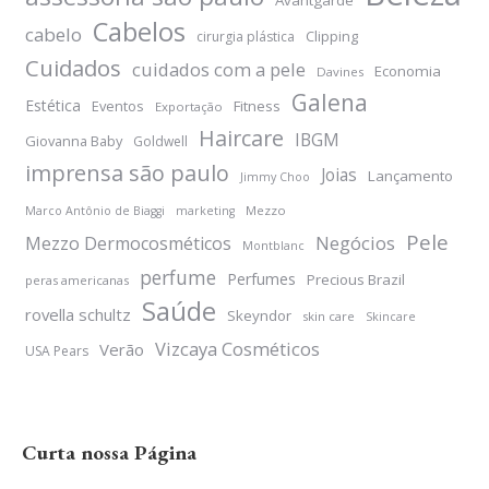
Cabelos
cabelo
Clipping
cirurgia plástica
Cuidados
cuidados com a pele
Economia
Davines
Galena
Estética
Eventos
Fitness
Exportação
Haircare
IBGM
Giovanna Baby
Goldwell
imprensa são paulo
Joias
Lançamento
Jimmy Choo
Mezzo
Marco Antônio de Biaggi
marketing
Pele
Negócios
Mezzo Dermocosméticos
Montblanc
perfume
Perfumes
Precious Brazil
peras americanas
Saúde
rovella schultz
Skeyndor
skin care
Skincare
Vizcaya Cosméticos
Verão
USA Pears
Curta nossa Página