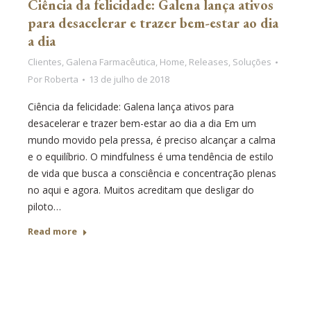
Ciência da felicidade: Galena lança ativos
para desacelerar e trazer bem-estar ao dia
a dia
Clientes
,
Galena Farmacêutica
,
Home
,
Releases
,
Soluções
Por
Roberta
13 de julho de 2018
Ciência da felicidade: Galena lança ativos para
desacelerar e trazer bem-estar ao dia a dia Em um
mundo movido pela pressa, é preciso alcançar a calma
e o equilíbrio. O mindfulness é uma tendência de estilo
de vida que busca a consciência e concentração plenas
no aqui e agora. Muitos acreditam que desligar do
piloto…
Read more