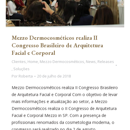
Mezzo Dermocosméticos realiza II
Congresso Brasileiro de Arquitetura
Facial e Corporal
Clientes
,
Home
,
Mezzo Dermocosméticos
,
News
,
Releases
,
Soluções
Por
Roberta
20 de julho de 2018
Mezzo Dermocosméticos realiza II Congresso Brasileiro
de Arquitetura Facial e Corporal Com o objetivo de levar
mais informações e atualização ao setor, a Mezzo
Dermocosméticos realiza o II Congresso de Arquitetura
Facial e Corporal Mezzo in SP. Com a presença de
profissionais renomados da cosmetologia moderna, o
congresso será realizado no dia 2 de agosto,…