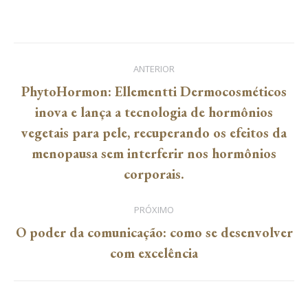
on
on
on
on
on
Facebook
Twitter
Pinterest
LinkedIn
WhatsApp
Navegação
ANTERIOR
de
PhytoHormon: Ellementti Dermocosméticos
inova e lança a tecnologia de hormônios
post:
Post
vegetais para pele, recuperando os efeitos da
anterior:
menopausa sem interferir nos hormônios
corporais.
PRÓXIMO
O poder da comunicação: como se desenvolver
Próximo
com excelência
post: