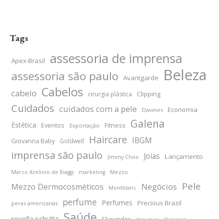
Tags
assessoria de imprensa
Apex-Brasil
Beleza
assessoria são paulo
Avantgarde
Cabelos
cabelo
Clipping
cirurgia plástica
Cuidados
cuidados com a pele
Economia
Davines
Galena
Estética
Eventos
Fitness
Exportação
Haircare
IBGM
Giovanna Baby
Goldwell
imprensa são paulo
Joias
Lançamento
Jimmy Choo
Mezzo
Marco Antônio de Biaggi
marketing
Pele
Negócios
Mezzo Dermocosméticos
Montblanc
perfume
Perfumes
Precious Brazil
peras americanas
Saúde
rovella schultz
Skeyndor