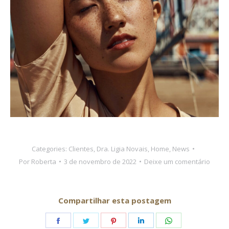
Categories:
Clientes
,
Dra. Ligia Novais
,
Home
,
News
Por
Roberta
3 de novembro de 2022
Deixe um comentário
Compartilhar esta postagem
Share
Share
Share
Share
Share