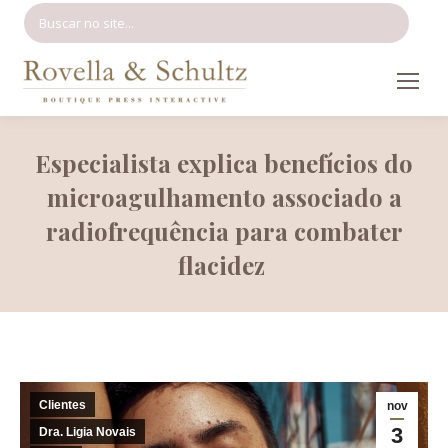
Search:
Especialista explica benefícios do
microagulhamento associado a
radiofrequência para combater
flacidez
Clientes
nov
3
Dra. Ligia Novais