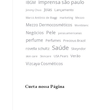
imprensa são paulo
IBGM
Joias
Lançamento
Jimmy Choo
Mezzo
Marco Antônio de Biaggi
marketing
Mezzo Dermocosméticos
Montblanc
Pele
Negócios
peras americanas
perfume
Perfumes
Precious Brazil
Saúde
rovella schultz
Skeyndor
Verão
USA Pears
skin care
Skincare
Vizcaya Cosméticos
Curta nossa Página