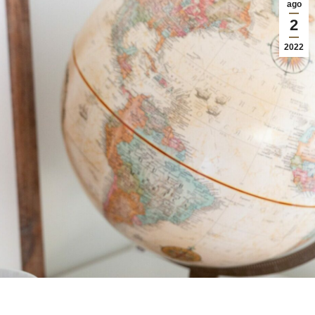
ago
2
2022