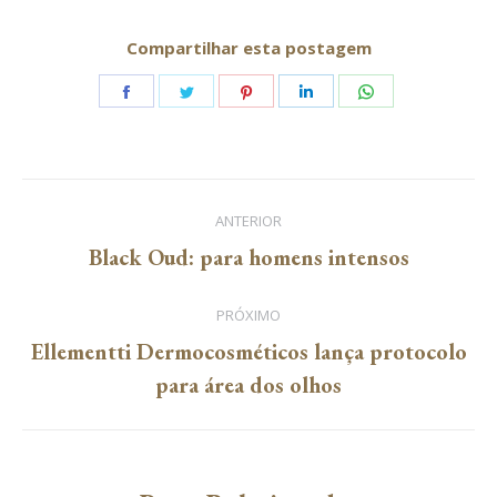
Compartilhar esta postagem
Share
Share
Share
Share
Share
on
on
on
on
on
Facebook
Twitter
Pinterest
LinkedIn
WhatsApp
Navegação
ANTERIOR
de
Post
Black Oud: para homens intensos
anterior:
post:
PRÓXIMO
Ellementti Dermocosméticos lança protocolo
Próximo
para área dos olhos
post: