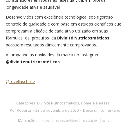
consumidores em todas as fases da vida, em prol da
longevidade ativa e saudável.
Desenvolvidos com excelência tecnológica, sob rigoroso
controle de qualidade e com base em estudos científicos que
comprovam a eficácia de cada ativo utilizado em suas
fórmulas, os produtos da
Divinité Nutricosméticos
possuem resultados clinicamente comprovados.
Acompanhe as novidades da marca no Instagram
@divinitenutricosméticos.
@rovellaschultz
Categories:
Divinitè Nutricosméticos
,
Home
,
Releases
Por
Roberta
23 de novembro de 2020
Deixe um comentário
Marcações:
humor
nutricosméticos
regulação
sono