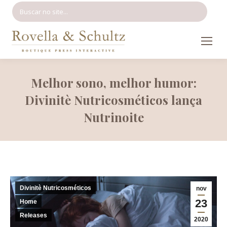
Search:
Melhor sono, melhor humor:
Divinitè Nutricosméticos lança
Nutrinoite
Divinitè Nutricosméticos
nov
23
Home
Releases
2020