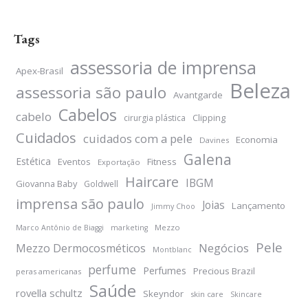
Tags
assessoria de imprensa
Apex-Brasil
Beleza
assessoria são paulo
Avantgarde
Cabelos
cabelo
Clipping
cirurgia plástica
Cuidados
cuidados com a pele
Economia
Davines
Galena
Estética
Eventos
Fitness
Exportação
Haircare
IBGM
Giovanna Baby
Goldwell
imprensa são paulo
Joias
Lançamento
Jimmy Choo
Mezzo
Marco Antônio de Biaggi
marketing
Pele
Negócios
Mezzo Dermocosméticos
Montblanc
perfume
Perfumes
Precious Brazil
peras americanas
Saúde
rovella schultz
Skeyndor
skin care
Skincare