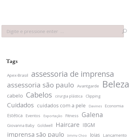
Search:
Tags
assessoria de imprensa
Apex-Brasil
Beleza
assessoria são paulo
Avantgarde
Cabelos
cabelo
Clipping
cirurgia plástica
Cuidados
cuidados com a pele
Economia
Davines
Galena
Estética
Eventos
Fitness
Exportação
Haircare
IBGM
Giovanna Baby
Goldwell
imprensa são paulo
Joias
Lançamento
Jimmy Choo