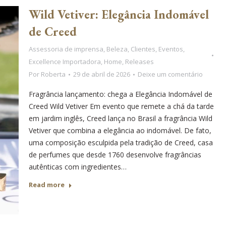
Wild Vetiver: Elegância Indomável
de Creed
Assessoria de imprensa
,
Beleza
,
Clientes
,
Eventos
,
Excellence Importadora
,
Home
,
Releases
Por
Roberta
29 de abril de 2026
Deixe um comentário
Fragrância lançamento: chega a Elegância Indomável de
Creed Wild Vetiver Em evento que remete a chá da tarde
em jardim inglês, Creed lança no Brasil a fragrância Wild
Vetiver que combina a elegância ao indomável. De fato,
uma composição esculpida pela tradição de Creed, casa
de perfumes que desde 1760 desenvolve fragrâncias
autênticas com ingredientes…
Read more