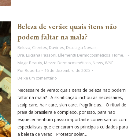
Beleza de verão: quais itens não
podem faltar na mala?
Beleza
,
Clientes
,
Davines
,
Dra. Ligia Novais
,
Dra. Luciana Passoni
,
Ellementti Dermocosméticos
,
Home
,
Magic Beauty
,
Mezzo Dermocosméticos
,
News
,
WNF
Por
Roberta
16 de dezembro de 2025
Deixe um comentário
Necessaire de verão: quais itens de beleza não podem
faltar na mala? A skinificação inchou as necessaires,
scalp care, hair care, skin care, fragrâncias… O ritual de
praia da brasileira é complexo, por isso, para não
esquecer nenhum passo importante conversamos com
especialistas que elencaram os principais cuidados para
a beleza de verão. Protetor solar…