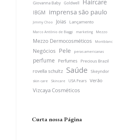
Haircare
Giovanna Baby
Goldwell
imprensa são paulo
IBGM
Joias
Lançamento
Jimmy Choo
Mezzo
Marco Antônio de Biaggi
marketing
Mezzo Dermocosméticos
Montblanc
Pele
Negócios
peras americanas
perfume
Perfumes
Precious Brazil
Saúde
rovella schultz
Skeyndor
Verão
USA Pears
skin care
Skincare
Vizcaya Cosméticos
Curta nossa Página