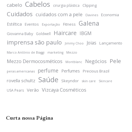
Cabelos
cabelo
Clipping
cirurgia plástica
Cuidados
cuidados com a pele
Economia
Davines
Galena
Estética
Eventos
Fitness
Exportação
Haircare
IBGM
Giovanna Baby
Goldwell
imprensa são paulo
Joias
Lançamento
Jimmy Choo
Mezzo
Marco Antônio de Biaggi
marketing
Pele
Negócios
Mezzo Dermocosméticos
Montblanc
perfume
Perfumes
Precious Brazil
peras americanas
Saúde
rovella schultz
Skeyndor
skin care
Skincare
Vizcaya Cosméticos
Verão
USA Pears
Curta nossa Página