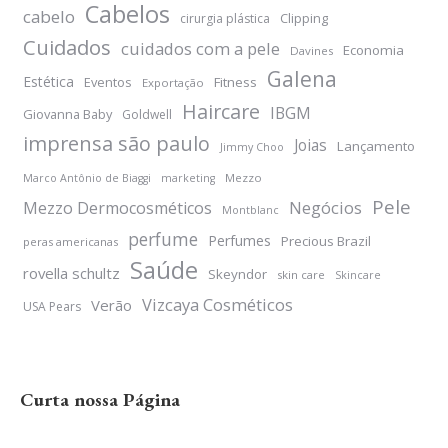
Cabelos
cabelo
Clipping
cirurgia plástica
Cuidados
cuidados com a pele
Economia
Davines
Galena
Estética
Eventos
Fitness
Exportação
Haircare
IBGM
Giovanna Baby
Goldwell
imprensa são paulo
Joias
Lançamento
Jimmy Choo
Mezzo
Marco Antônio de Biaggi
marketing
Pele
Negócios
Mezzo Dermocosméticos
Montblanc
perfume
Perfumes
Precious Brazil
peras americanas
Saúde
rovella schultz
Skeyndor
skin care
Skincare
Vizcaya Cosméticos
Verão
USA Pears
Curta nossa Página