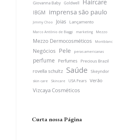
Haircare
Giovanna Baby
Goldwell
imprensa são paulo
IBGM
Joias
Lançamento
Jimmy Choo
Mezzo
Marco Antônio de Biaggi
marketing
Mezzo Dermocosméticos
Montblanc
Pele
Negócios
peras americanas
perfume
Perfumes
Precious Brazil
Saúde
rovella schultz
Skeyndor
Verão
USA Pears
skin care
Skincare
Vizcaya Cosméticos
Curta nossa Página