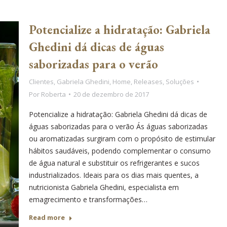
Potencialize a hidratação: Gabriela
Ghedini dá dicas de águas
saborizadas para o verão
Clientes
,
Gabriela Ghedini
,
Home
,
Releases
,
Soluções
Por
Roberta
20 de dezembro de 2017
Potencialize a hidratação: Gabriela Ghedini dá dicas de
águas saborizadas para o verão Ás águas saborizadas
ou aromatizadas surgiram com o propósito de estimular
hábitos saudáveis, podendo complementar o consumo
de água natural e substituir os refrigerantes e sucos
industrializados. Ideais para os dias mais quentes, a
nutricionista Gabriela Ghedini, especialista em
emagrecimento e transformações…
Read more