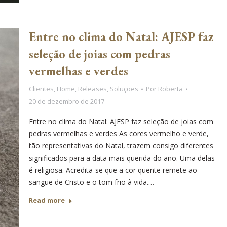
Entre no clima do Natal: AJESP faz
seleção de joias com pedras
vermelhas e verdes
Clientes
,
Home
,
Releases
,
Soluções
Por
Roberta
20 de dezembro de 2017
Entre no clima do Natal: AJESP faz seleção de joias com
pedras vermelhas e verdes As cores vermelho e verde,
tão representativas do Natal, trazem consigo diferentes
significados para a data mais querida do ano. Uma delas
é religiosa. Acredita-se que a cor quente remete ao
sangue de Cristo e o tom frio à vida.…
Read more