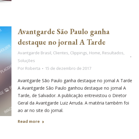
Avantgarde São Paulo ganha
destaque no jornal A Tarde
Avantgarde Brasil
,
Clientes
,
Clippings
,
Home
,
Resultados
,
Soluções
Por
Roberta
15 de dezembro de 2017
Avantgarde São Paulo ganha destaque no jornal A Tarde
A Avantgarde São Paulo ganhou destaque no jornal A
Tarde, de Salvador. A publicação entrevistou o Diretor
Geral da Avantgarde Luiz Arruda. A matéria também foi
ao ar no site do jornal.
Read more