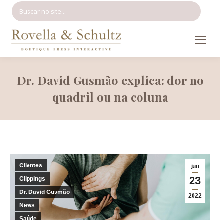
Search:
Dr. David Gusmão explica: dor no
quadril ou na coluna
Clientes
jun
23
Clippings
Dr. David Gusmão
2022
News
Saúde