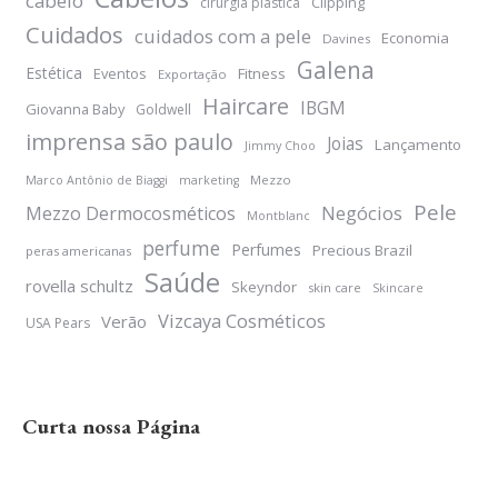
cabelo
Clipping
cirurgia plástica
Cuidados
cuidados com a pele
Economia
Davines
Galena
Estética
Eventos
Fitness
Exportação
Haircare
IBGM
Giovanna Baby
Goldwell
imprensa são paulo
Joias
Lançamento
Jimmy Choo
Mezzo
Marco Antônio de Biaggi
marketing
Pele
Negócios
Mezzo Dermocosméticos
Montblanc
perfume
Perfumes
Precious Brazil
peras americanas
Saúde
rovella schultz
Skeyndor
skin care
Skincare
Vizcaya Cosméticos
Verão
USA Pears
Curta nossa Página