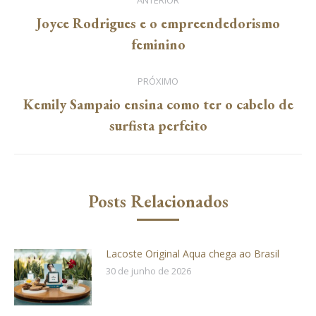
ANTERIOR
de
Joyce Rodrigues e o empreendedorismo
Post
feminino
post:
anterior:
PRÓXIMO
Kemily Sampaio ensina como ter o cabelo de
Próximo
surfista perfeito
post:
Posts Relacionados
Lacoste Original Aqua chega ao Brasil
30 de junho de 2026