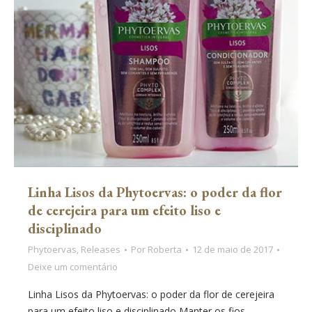
Linha Lisos da Phytoervas: o poder da flor
de cerejeira para um efeito liso e
disciplinado
Phytoervas
,
Releases
Por
Roberta
12 de maio de 2017
Deixe um comentário
Linha Lisos da Phytoervas: o poder da flor de cerejeira
para um efeito liso e disciplinado Manter os fios