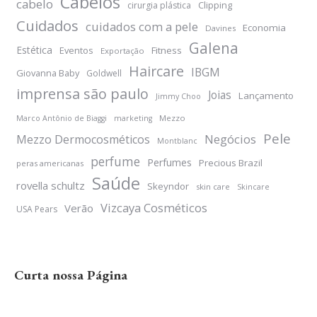
Cabelos
cabelo
Clipping
cirurgia plástica
Cuidados
cuidados com a pele
Economia
Davines
Galena
Estética
Eventos
Fitness
Exportação
Haircare
IBGM
Giovanna Baby
Goldwell
imprensa são paulo
Joias
Lançamento
Jimmy Choo
Mezzo
Marco Antônio de Biaggi
marketing
Pele
Negócios
Mezzo Dermocosméticos
Montblanc
perfume
Perfumes
Precious Brazil
peras americanas
Saúde
rovella schultz
Skeyndor
skin care
Skincare
Vizcaya Cosméticos
Verão
USA Pears
Curta nossa Página