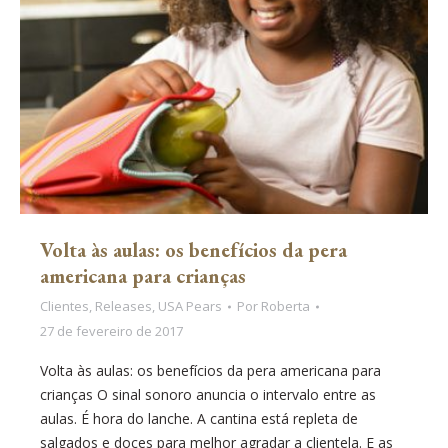
Volta às aulas: os benefícios da pera
americana para crianças
Clientes
,
Releases
,
USA Pears
Por
Roberta
27 de fevereiro de 2017
Volta às aulas: os benefícios da pera americana para
crianças O sinal sonoro anuncia o intervalo entre as
aulas. É hora do lanche. A cantina está repleta de
salgados e doces para melhor agradar a clientela. E as