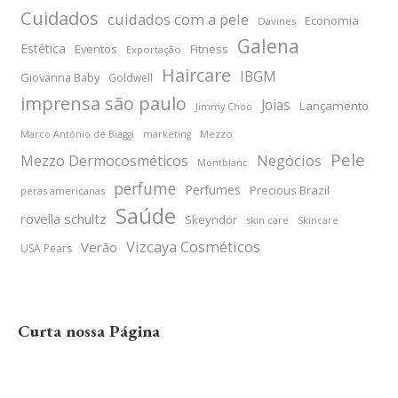
Cuidados
cuidados com a pele
Economia
Davines
Galena
Estética
Eventos
Fitness
Exportação
Haircare
IBGM
Giovanna Baby
Goldwell
imprensa são paulo
Joias
Lançamento
Jimmy Choo
Mezzo
Marco Antônio de Biaggi
marketing
Pele
Negócios
Mezzo Dermocosméticos
Montblanc
perfume
Perfumes
Precious Brazil
peras americanas
Saúde
rovella schultz
Skeyndor
skin care
Skincare
Vizcaya Cosméticos
Verão
USA Pears
Curta nossa Página