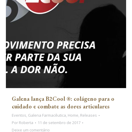
Galena lança B2Cool ®: colágeno para o
cuidado e combate as dores articulares
Eventos
,
Galena Farmacêutica
,
Home
,
Releases
Por
Roberta
11 de setembro de 2017
Deixe um comentário