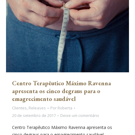
Centro Terapêutico Máximo Ravenna
apresenta os cinco degraus para o
emagrecimento saudável
Clientes
,
Releases
Por
Roberta
20 de setembro de 2017
Deixe um comentário
Centro Terapêutico Máximo Ravenna apresenta os
cinco degraus para o emagrecimento saudável