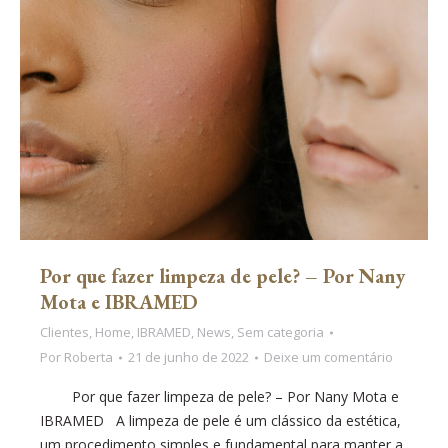
Por que fazer limpeza de pele? – Por Nany
Mota e IBRAMED
Clientes
,
Home
,
IBRAMED
,
News
,
Sem categoria
Por
Roberta
21 de junho de 2022
Deixe um comentário
Por que fazer limpeza de pele? – Por Nany Mota e
IBRAMED A limpeza de pele é um clássico da estética,
um procedimento simples e fundamental para manter a