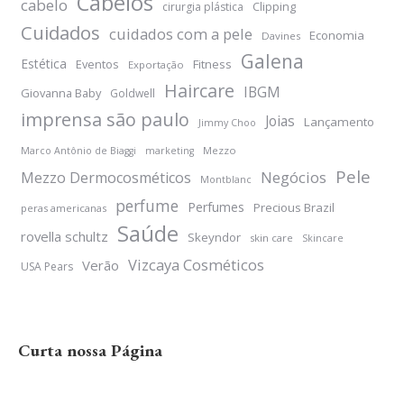
Cabelos
cabelo
Clipping
cirurgia plástica
Cuidados
cuidados com a pele
Economia
Davines
Galena
Estética
Eventos
Fitness
Exportação
Haircare
IBGM
Giovanna Baby
Goldwell
imprensa são paulo
Joias
Lançamento
Jimmy Choo
Mezzo
Marco Antônio de Biaggi
marketing
Pele
Negócios
Mezzo Dermocosméticos
Montblanc
perfume
Perfumes
Precious Brazil
peras americanas
Saúde
rovella schultz
Skeyndor
skin care
Skincare
Vizcaya Cosméticos
Verão
USA Pears
Curta nossa Página