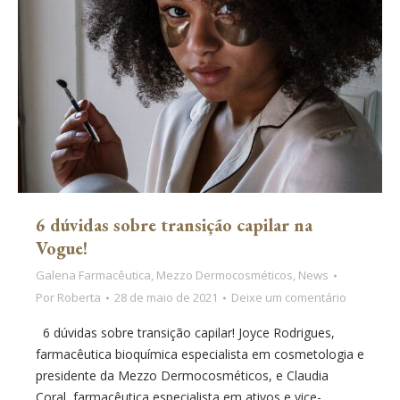
6 dúvidas sobre transição capilar na
Vogue!
Galena Farmacêutica
,
Mezzo Dermocosméticos
,
News
Por
Roberta
28 de maio de 2021
Deixe um comentário
6 dúvidas sobre transição capilar! Joyce Rodrigues,
farmacêutica bioquímica especialista em cosmetologia e
presidente da Mezzo Dermocosméticos, e Claudia
Coral, farmacêutica especialista em ativos e vice-