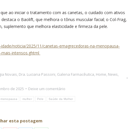
 que ao iniciar o tratamento com as canetas, o cuidado com ativos
estaca o Baolift, que melhora o tônus muscular facial; o Col-Frag,
n, suplemento que melhora elasticidade e firmeza da pele.
a-idade/noticia/2025/11/canetas-emagrecedoras-na-menopausa-
o-mais-intensos.ghtml
igia Novais
,
Dra. Luciana Passoni
,
Galena Farmacêutica
,
Home
,
News
,
embro de 2025
Deixe um comentário
menopausa
mulher
Pele
Saúde da Mulher
lhar esta postagem