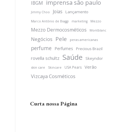
imprensa são paulo
IBGM
Joias
Lançamento
Jimmy Choo
Mezzo
Marco Antônio de Biaggi
marketing
Mezzo Dermocosméticos
Montblanc
Pele
Negócios
peras americanas
perfume
Perfumes
Precious Brazil
Saúde
rovella schultz
Skeyndor
Verão
USA Pears
skin care
Skincare
Vizcaya Cosméticos
Curta nossa Página