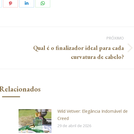
hare
Share
Share
Share
n
on
on
on
k
witter
Pinterest
LinkedIn
WhatsApp
PRÓXIMO
Qual é o finalizador ideal para cada
Próximo
curvatura de cabelo?
post:
 Relacionados
Wild Vetiver: Elegância Indomável de
Creed
29 de abril de 2026