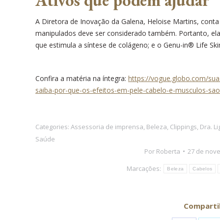
A Diretora de Inovação da Galena, Heloise Martins, conta
manipulados deve ser considerado também. Portanto, ela d
que estimula a síntese de colágeno; e o Genu-in® Life Ski
Confira a matéria na íntegra:
https://vogue.globo.com/su
saiba-por-que-os-efeitos-em-pele-cabelo-e-musculos-sa
Categories:
Assessoria de imprensa
,
Beleza
,
Clippings
,
Dra. L
Saúde
Por
Roberta
27 de nov
Marcações:
Beleza
Cabelos
Comparti