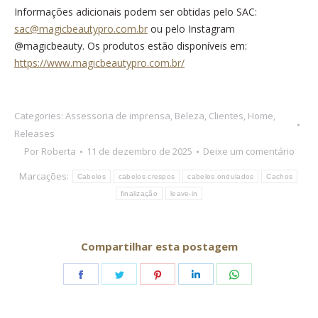
Informações adicionais podem ser obtidas pelo SAC:
sac@magicbeautypro.com.br
ou pelo Instagram
@magicbeauty. Os produtos estão disponíveis em:
https://www.magicbeautypro.com.br/
Categories:
Assessoria de imprensa
,
Beleza
,
Clientes
,
Home
,
Releases
Por
Roberta
11 de dezembro de 2025
Deixe um comentário
Marcações:
Cabelos
cabelos crespos
cabelos ondulados
Cachos
finalização
leave-in
Compartilhar esta postagem
Share
Share
Share
Share
Share
on
on
on
on
on
Facebook
Twitter
Pinterest
LinkedIn
WhatsApp