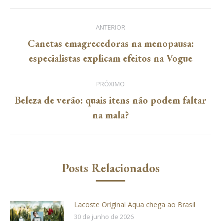
Navegação
ANTERIOR
de
Canetas emagrecedoras na menopausa:
Post
especialistas explicam efeitos na Vogue
post:
anterior:
PRÓXIMO
Beleza de verão: quais itens não podem faltar
Próximo
na mala?
post:
Posts Relacionados
Lacoste Original Aqua chega ao Brasil
30 de junho de 2026