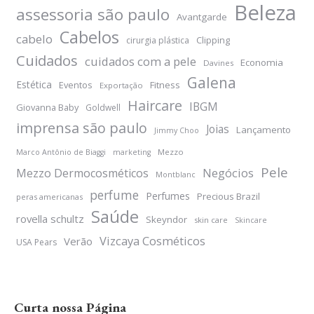
Beleza
assessoria são paulo
Avantgarde
Cabelos
cabelo
Clipping
cirurgia plástica
Cuidados
cuidados com a pele
Economia
Davines
Galena
Estética
Eventos
Fitness
Exportação
Haircare
IBGM
Giovanna Baby
Goldwell
imprensa são paulo
Joias
Lançamento
Jimmy Choo
Mezzo
Marco Antônio de Biaggi
marketing
Pele
Negócios
Mezzo Dermocosméticos
Montblanc
perfume
Perfumes
Precious Brazil
peras americanas
Saúde
rovella schultz
Skeyndor
skin care
Skincare
Vizcaya Cosméticos
Verão
USA Pears
Curta nossa Página