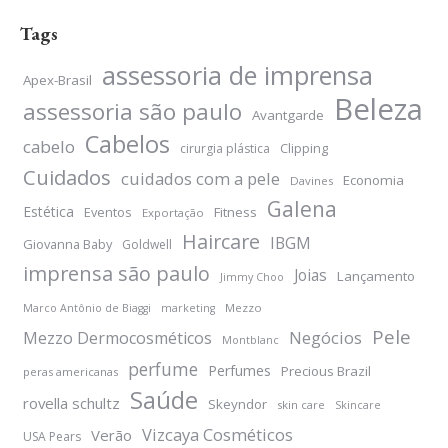
Tags
assessoria de imprensa
Apex-Brasil
Beleza
assessoria são paulo
Avantgarde
Cabelos
cabelo
Clipping
cirurgia plástica
Cuidados
cuidados com a pele
Economia
Davines
Galena
Estética
Eventos
Fitness
Exportação
Haircare
IBGM
Giovanna Baby
Goldwell
imprensa são paulo
Joias
Lançamento
Jimmy Choo
Mezzo
Marco Antônio de Biaggi
marketing
Pele
Negócios
Mezzo Dermocosméticos
Montblanc
perfume
Perfumes
Precious Brazil
peras americanas
Saúde
rovella schultz
Skeyndor
skin care
Skincare
Vizcaya Cosméticos
Verão
USA Pears