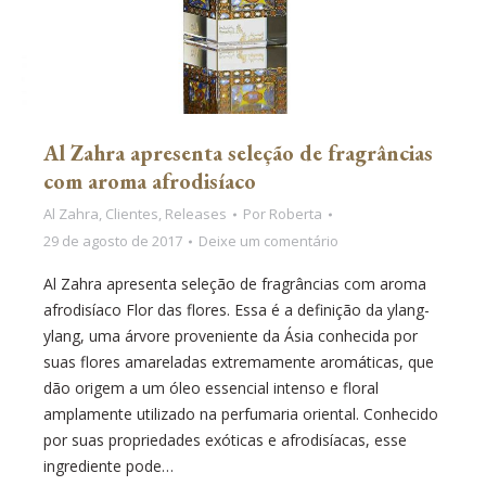
Al Zahra apresenta seleção de fragrâncias
com aroma afrodisíaco
Al Zahra
,
Clientes
,
Releases
Por
Roberta
29 de agosto de 2017
Deixe um comentário
Al Zahra apresenta seleção de fragrâncias com aroma
afrodisíaco Flor das flores. Essa é a definição da ylang-
ylang, uma árvore proveniente da Ásia conhecida por
suas flores amareladas extremamente aromáticas, que
dão origem a um óleo essencial intenso e floral
amplamente utilizado na perfumaria oriental. Conhecido
por suas propriedades exóticas e afrodisíacas, esse
ingrediente pode…